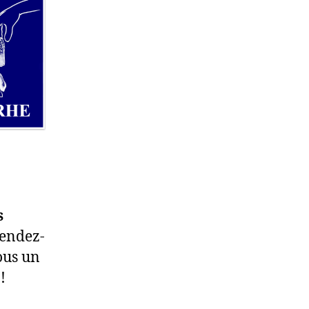
s
rendez-
ous un
!