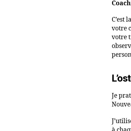
Coach
C’est l
votre 
votre 
observ
person
L’os
Je pra
Nouve
J’util
à chaq