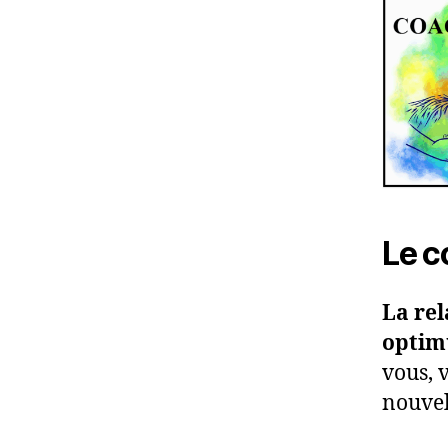
Le c
La rel
opti
vous, 
nouvel