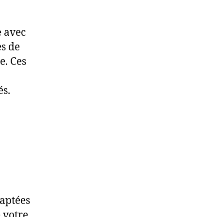
e
avec
es de
e. Ces
és.
daptées
 votre