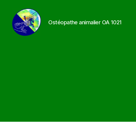
Ostéopathe animalier OA 1021
Services
Coaching
et
Soins
Animaliers
RHE